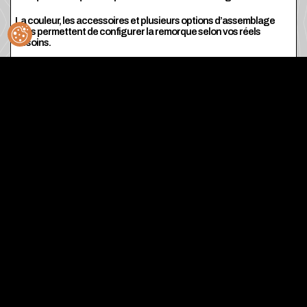
La couleur, les accessoires et plusieurs options d’assemblage
vous permettent de configurer la remorque selon vos réels
besoins.
Il n’y a pas de limite à la création… La fabrication sur mesure est
également offerte !