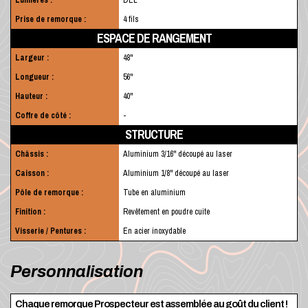
Lumières :
DEL
Prise de remorque :
4 fils
ESPACE DE RANGEMENT
Largeur :
48"
Longueur :
56"
Hauteur :
40"
Coffre de côté :
-
STRUCTURE
Châssis :
Aluminium 3/16" découpé au laser
Caisson :
Aluminium 1/8" découpé au laser
Pôle de remorque :
Tube en aluminium
Finition :
Revêtement en poudre cuite
Visserie / Pentures :
En acier inoxydable
Personnalisation
Chaque remorque Prospecteur est assemblée au goût du client !