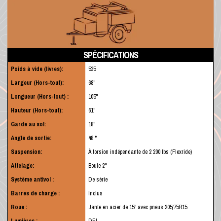
SPÉCIFICATIONS
Poids à vide (livres):
535
Largeur (Hors-tout):
68"
Longueur (Hors-tout) :
105"
Hauteur (Hors-tout):
61"
Garde au sol:
18"
Angle de sortie:
48 °
Suspension:
À torsion indépendante de 2 200 lbs (Flexride)
Attelage:
Boule 2"
Système antivol :
De série
Barres de charge :
Inclus
Roue :
Jante en acier de 15" avec pneus 205/75R15